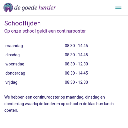
Schooltijden
Over onze school
Aanmelden
Informatie
Downloads
Op onze school geldt een continurooster
maandag
08:30 - 14:45
Nieuws
Agenda
Contact
Locatie
dinsdag
08:30 - 14:45
woensdag
08:30 - 12:30
donderdag
08:30 - 14:45
vrijdag
08:30 - 12:30
We hebben een continurooster op maandag, dinsdag en
donderdag waarbij de kinderen op school in de klas hun lunch
opeten.