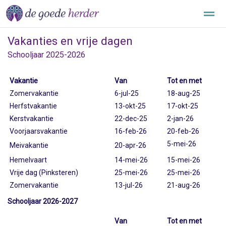
Vakanties en vrije dagen
Over onze school
Aanmelden
Informatie
Downloads
Schooljaar 2025-2026
Vakantie
Van
Tot en met
Nieuws
Agenda
Contact
Locatie
Zomervakantie
6-jul-25
18-aug-25
Herfstvakantie
13-okt-25
17-okt-25
Kerstvakantie
22-dec-25
2-jan-26
Voorjaarsvakantie
16-feb-26
20-feb-26
5-mei-26
Meivakantie
20-apr-26
Hemelvaart
14-mei-26
15-mei-26
Vrije dag (Pinksteren)
25-mei-26
25-mei-26
Zomervakantie
13-jul-26
21-aug-26
Schooljaar 2026-2027
Van
Tot en met