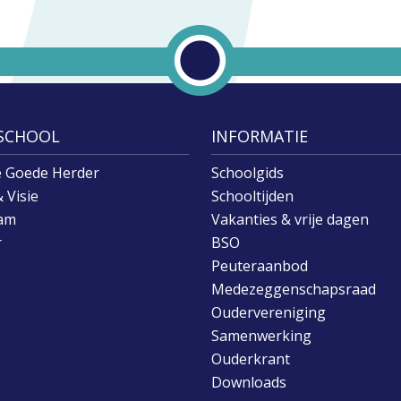
SCHOOL
INFORMATIE
e Goede Herder
Schoolgids
 Visie
Schooltijden
am
Vakanties & vrije dagen
r
BSO
Peuteraanbod
Medezeggenschapsraad
Oudervereniging
Samenwerking
Ouderkrant
Downloads