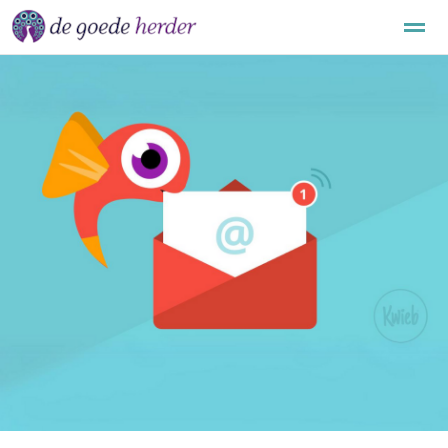
Over onze school
Aanmelden
Informatie
Downloads
Nieuws
Agenda
Contact
Locatie